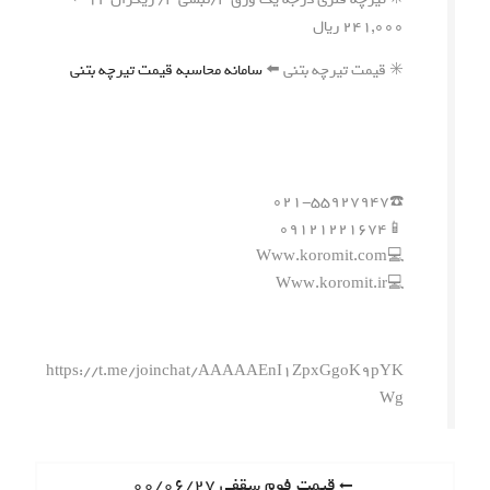
۲۴۱,۰۰۰ ریال
✳️ قیمت تیرچه بتنی ⬅️
سامانه محاسبه قیمت تیرچه بتنی
☎️۰۲۱-۵۵۹۲۷۹۴۷
📱۰۹۱۲۱۲۲۱۶۷۴
💻Www.koromit.com
💻Www.koromit.ir
https://t.me/joinchat/AAAAAEnI1ZpxGgoK9pYK
Wg
ر
P
قیمت فوم سقفی ۰۰/۰۶/۲۷