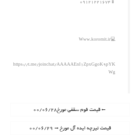
📱۰۹۱۲۱۲۲۱۶۷۴
💻Www.koromit.ir
https://t.me/joinchat/AAAAAEnI1ZpxGgoK9pYK
Wg
ر
P
قیمت فوم سقفی مورخ۰۰/۰۶/۲۸
r
ا
e
N
قیمت تیرچه ایده آل مورخ ۰۰/۰۶/۲۹
ه
v
e