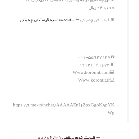
۲۴۱,۰۰۰ ریال
✳️ قیمت تیرچه بتنی ⬅️
سامانه محاسبه قیمت تیرچه بتنی
☎️۰۲۱-۵۵۹۲۷۹۴۷
📱۰۹۱۲۱۲۲۱۶۷۴
💻Www.koromit.com
💻Www.koromit.ir
https://t.me/joinchat/AAAAAEnI1ZpxGgoK9pYK
Wg
ر
P
قیمت فوم سقفی ۰۰/۰۶/۲۹