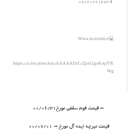
📱۰۹۱۲۱۲۲۱۶۷۴
💻Www.koromit.ir
https://t.me/joinchat/AAAAAEnI1ZpxGgoK9pYK
Wg
ر
P
قیمت فوم سقفی مورخ۰۰/۰۶/۳۱
r
ا
e
N
قیمت تیرچه ایده آل مورخ ۰۰/۰۷/۰۱
ه
v
e