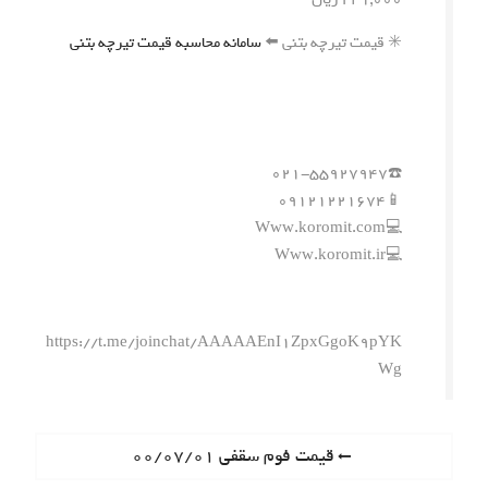
✳️ قیمت تیرچه بتنی ⬅️
سامانه محاسبه قیمت تیرچه بتنی
☎️۰۲۱-۵۵۹۲۷۹۴۷
📱۰۹۱۲۱۲۲۱۶۷۴
💻Www.koromit.com
💻Www.koromit.ir
https://t.me/joinchat/AAAAAEnI1ZpxGgoK9pYK
Wg
ر
P
قیمت فوم سقفی ۰۰/۰۷/۰۱
r