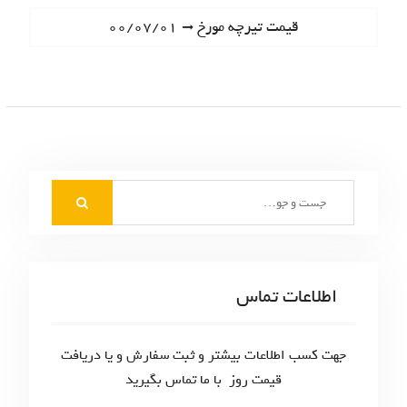
ا
e
N
قیمت تیرچه مورخ ۰۰/۰۷/۰۱
ه
v
e
i
ب
x
o
t
ر
u
p
s
ی
o
p
s
ن
o
t
S
s
و
:
e
t
ش
a
:
r
ت
c
اطلاعات تماس
ه‌
h
f
ه
o
جهت کسب اطلاعات بیشتر و ثبت سفارش و یا دریافت
ا
r
قیمت روز با ما تماس بگیرید
: