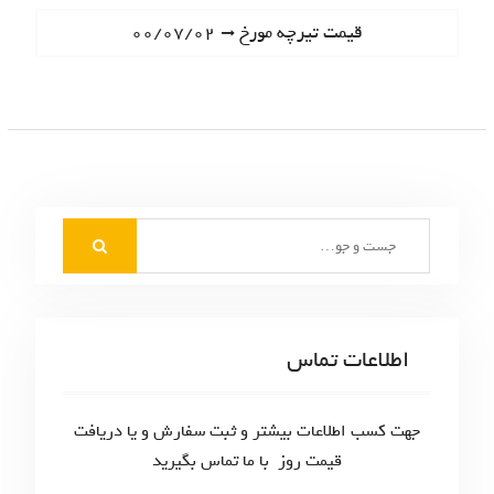
ا
e
N
قیمت تیرچه مورخ ۰۰/۰۷/۰۲
ه
v
e
i
ب
x
o
t
ر
u
p
s
ی
o
p
s
ن
o
t
S
s
و
:
e
t
ش
a
:
r
ت
c
اطلاعات تماس
ه‌
h
f
ه
o
جهت کسب اطلاعات بیشتر و ثبت سفارش و یا دریافت
ا
r
قیمت روز با ما تماس بگیرید
: