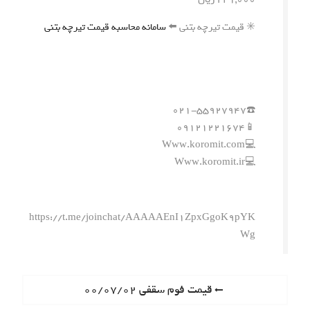
✳️ قیمت تیرچه بتنی ⬅️
سامانه محاسبه قیمت تیرچه بتنی
☎️۰۲۱-۵۵۹۲۷۹۴۷
📱۰۹۱۲۱۲۲۱۶۷۴
💻Www.koromit.com
💻Www.koromit.ir
https://t.me/joinchat/AAAAAEnI1ZpxGgoK9pYK
Wg
ر
P
قیمت فوم سقفی ۰۰/۰۷/۰۲
r