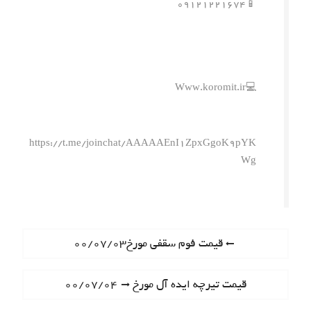
📱۰۹۱۲۱۲۲۱۶۷۴
💻Www.koromit.ir
https://t.me/joinchat/AAAAAEnI1ZpxGgoK9pYK
Wg
ر
P
قیمت فوم سقفی مورخ۰۰/۰۷/۰۳
r
ا
e
N
قیمت تیرچه ایده آل مورخ ۰۰/۰۷/۰۴
ه
v
e