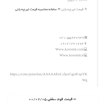
✳️ قیمت تیرچه بتنی ⬅️
سامانه محاسبه قیمت تیرچه بتنی
☎️۰۲۱-۵۵۹۲۷۹۴۷
📱۰۹۱۲۱۲۲۱۶۷۴
💻Www.koromit.com
💻Www.koromit.ir
https://t.me/joinchat/AAAAAEnI1ZpxGgoK9pYK
Wg
ر
P
قیمت فوم سقفی ۰۰/۰۷/۰۵
r