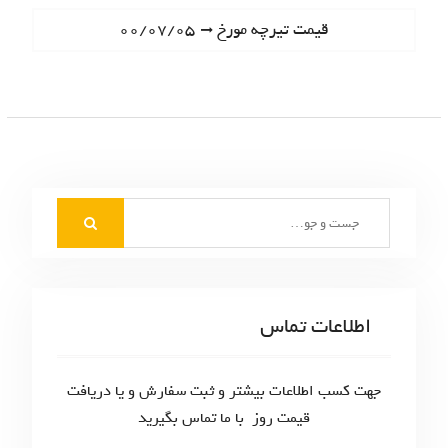
ا
e
N
قیمت تیرچه مورخ ۰۰/۰۷/۰۵
ه
v
e
i
ب
x
o
t
ر
u
p
s
ی
o
p
s
ن
o
t
S
s
و
:
e
t
ش
a
:
r
ت
c
اطلاعات تماس
ه‌
h
f
ه
o
جهت کسب اطلاعات بیشتر و ثبت سفارش و یا دریافت
ا
r
قیمت روز با ما تماس بگیرید
: