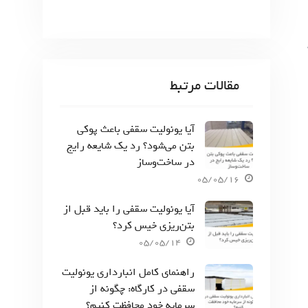
مقالات مرتبط
آیا یونولیت سقفی باعث پوکی
بتن می‌شود؟ رد یک شایعه رایج
در ساخت‌وساز
05/05/16
آیا یونولیت سقفی را باید قبل از
بتن‌ریزی خیس کرد؟
05/05/14
راهنمای کامل انبارداری یونولیت
سقفی در کارگاه: چگونه از
سرمایه خود محافظت کنیم؟