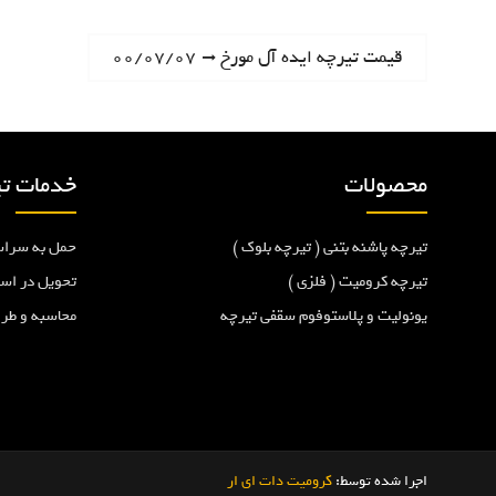
ر
N
قیمت تیرچه ایده آل مورخ ۰۰/۰۷/۰۷
e
ا
x
t
ه
p
محصولات
خدمات تی
o
ب
s
تیرچه پاشنه بتنی ( تیرچه بلوک )
حمل به سراس
t
ر
:
تیرچه کرومیت ( فلزی )
تحویل در اس
یونولیت و پلاستوفوم سقفی تیرچه
محاسبه و طر
ی
ن
و
اجرا شده توسط:
کرومیت دات ای ار