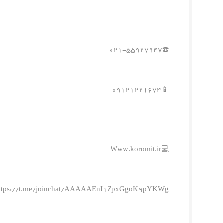
☎️۰۲۱-۵۵۹۲۷۹۴۷
📱۰۹۱۲۱۲۲۱۶۷۴
💻Www.koromit.ir
ttps://t.me/joinchat/AAAAAEnI1ZpxGgoK9pYKWg