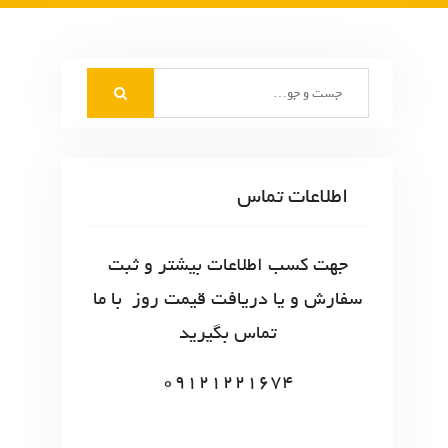
S
e
a
r
c
اطلاعات تماس
h
f
o
جهت کسب اطلاعات بیشتر و ثبت
r
سفارش و یا دریافت قیمت روز با ما
:
تماس بگیرید
09121221674