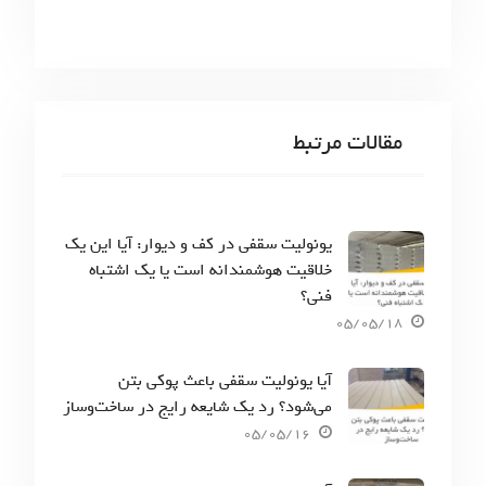
مقالات مرتبط
یونولیت سقفی در کف و دیوار: آیا این یک
خلاقیت هوشمندانه است یا یک اشتباه
فنی؟
05/05/18
آیا یونولیت سقفی باعث پوکی بتن
می‌شود؟ رد یک شایعه رایج در ساخت‌وساز
05/05/16