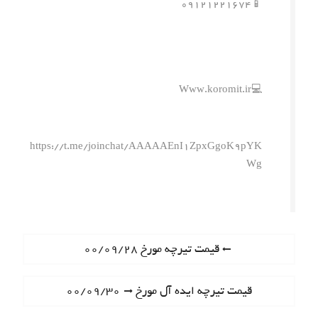
📱۰۹۱۲۱۲۲۱۶۷۴
💻Www.koromit.ir
https://t.me/joinchat/AAAAAEnI1ZpxGgoK9pYK
Wg
ر
P
قیمت تیرچه مورخ ۰۰/۰۹/۲۸
r
ا
e
N
قیمت تیرچه ایده آل مورخ ۰۰/۰۹/۳۰
ه
v
e