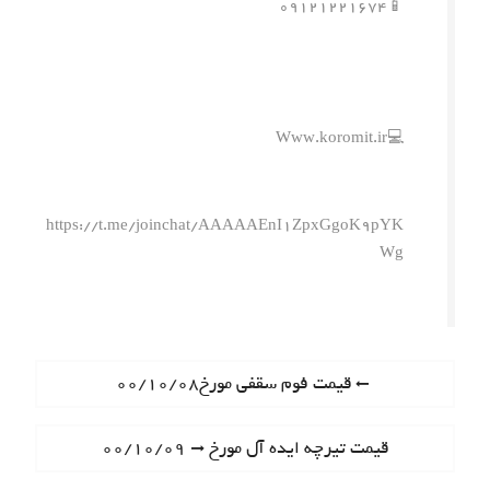
📱۰۹۱۲۱۲۲۱۶۷۴
💻Www.koromit.ir
https://t.me/joinchat/AAAAAEnI1ZpxGgoK9pYK
Wg
ر
P
قیمت فوم سقفی مورخ۰۰/۱۰/۰۸
r
ا
e
N
قیمت تیرچه ایده آل مورخ ۰۰/۱۰/۰۹
ه
v
e