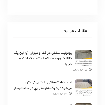
مقالات مرتبط
یونولیت سقفی در کف و دیوار: آیا این یک
خلاقیت هوشمندانه است یا یک اشتباه
فنی؟
05/05/18
آیا یونولیت سقفی باعث پوکی بتن
می‌شود؟ رد یک شایعه رایج در ساخت‌وساز
05/05/16