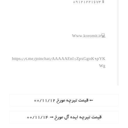
📱۰۹۱۲۱۲۲۱۶۷۴
💻Www.koromit.ir
https://t.me/joinchat/AAAAAEnI1ZpxGgoK9pYK
Wg
ر
P
قیمت تیرچه مورخ ۰۰/۱۱/۱۲
r
ا
e
N
قیمت تیرچه ایده آل مورخ ۰۰/۱۱/۱۴
ه
v
e