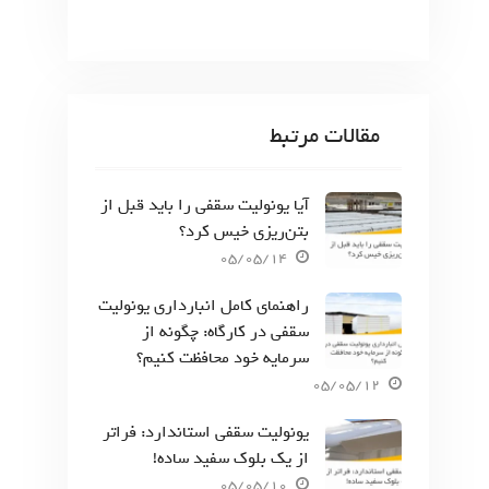
مقالات مرتبط
آیا یونولیت سقفی را باید قبل از
بتن‌ریزی خیس کرد؟
05/05/14
راهنمای کامل انبارداری یونولیت
سقفی در کارگاه: چگونه از
سرمایه خود محافظت کنیم؟
05/05/12
یونولیت سقفی استاندارد: فراتر
از یک بلوک سفید ساده!
05/05/10