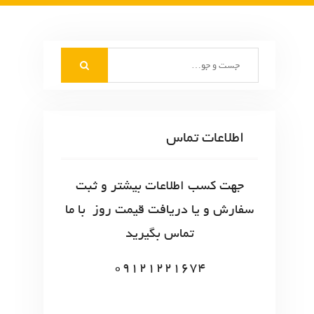
S
e
a
r
c
اطلاعات تماس
h
f
o
جهت کسب اطلاعات بیشتر و ثبت
r
سفارش و یا دریافت قیمت روز با ما
:
تماس بگیرید
09121221674