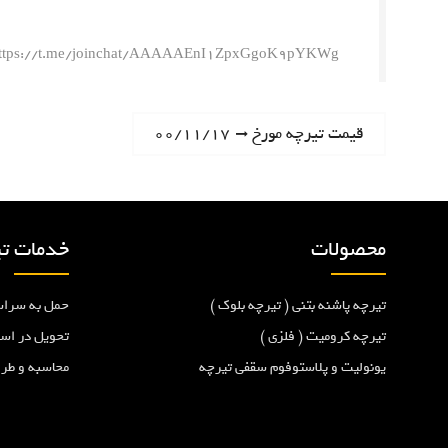
ttps://t.me/joinchat/AAAAAEnI1ZpxGgoK9pYKWg
ر
N
قیمت تیرچه مورخ ۰۰/۱۱/۱۷
e
ا
x
t
ه
p
محصولات
خدمات تی
o
ب
s
تیرچه پاشنه بتنی ( تیرچه بلوک )
حمل به سراس
t
ر
:
تیرچه کرومیت ( فلزی )
تحویل در اس
یونولیت و پلاستوفوم سقفی تیرچه
محاسبه و طر
ی
ن