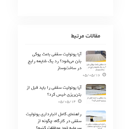
مقالات مرتبط
آیا یونولیت سقفی باعث پوکی
بتن می‌شود؟ رد یک شایعه رایج
در ساخت‌وساز
05/05/16
آیا یونولیت سقفی را باید قبل از
بتن‌ریزی خیس کرد؟
05/05/14
راهنمای کامل انبارداری یونولیت
سقفی در کارگاه: چگونه از
سرمایه خود محافظت کنیم؟