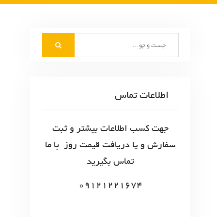
S
e
a
r
c
اطلاعات تماس
h
f
o
جهت کسب اطلاعات بیشتر و ثبت
r
سفارش و یا دریافت قیمت روز با ما
:
تماس بگیرید
09121221674