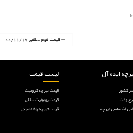
h
P
قیمت فوم سقفی ۰۰/۱۱/۱۷
r
e
v
i
رچه ایده آل
لیست قیمت
o
u
ر کشور
قیمت تیرچه کرومیت
s
p
رع وقت
قیمت یونولیت سقفی
o
احی اختصاصی تیرچه
قیمت تیرچه پاشنه بتنی
s
t
: