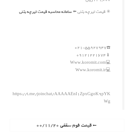
✳️ قیمت تیرچه بتنی ⬅️
سامانه محاسبه قیمت تیرچه بتنی
☎️۰۲۱-۵۵۹۲۷۹۴۷
📱۰۹۱۲۱۲۲۱۶۷۴
💻Www.koromit.com
💻Www.koromit.ir
https://t.me/joinchat/AAAAAEnI1ZpxGgoK9pYK
Wg
ر
P
قیمت فوم سقفی ۰۰/۱۱/۲۰
r