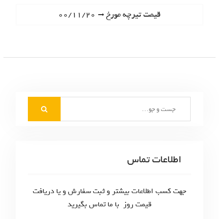
ا
e
N
قیمت تیرچه مورخ ۰۰/۱۱/۲۰
ه
v
e
i
ب
x
o
t
ر
u
p
s
ی
o
p
s
ن
o
t
S
s
و
:
e
t
ش
a
:
r
ت
c
اطلاعات تماس
ه‌
h
f
ه
o
جهت کسب اطلاعات بیشتر و ثبت سفارش و یا دریافت
ا
r
قیمت روز با ما تماس بگیرید
: