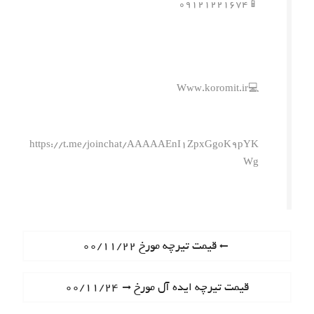
📱۰۹۱۲۱۲۲۱۶۷۴
💻Www.koromit.ir
https://t.me/joinchat/AAAAAEnI1ZpxGgoK9pYK
Wg
ر
P
قیمت تیرچه مورخ ۰۰/۱۱/۲۲
r
ا
e
N
قیمت تیرچه ایده آل مورخ ۰۰/۱۱/۲۴
ه
v
e