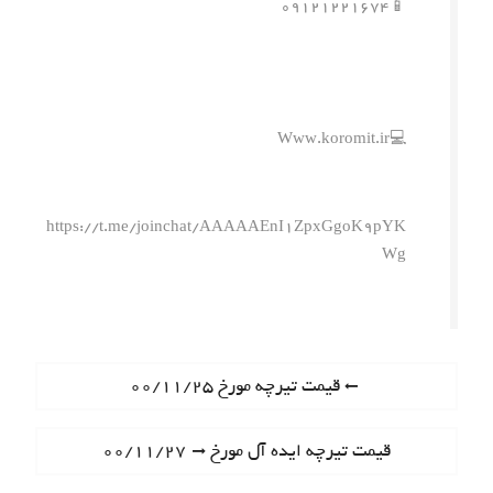
📱۰۹۱۲۱۲۲۱۶۷۴
💻Www.koromit.ir
https://t.me/joinchat/AAAAAEnI1ZpxGgoK9pYK
Wg
ر
P
قیمت تیرچه مورخ ۰۰/۱۱/۲۵
r
ا
e
N
قیمت تیرچه ایده آل مورخ ۰۰/۱۱/۲۷
ه
v
e