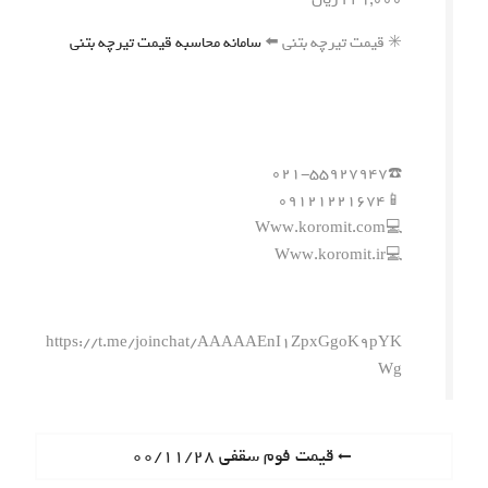
✳️ قیمت تیرچه بتنی ⬅️
سامانه محاسبه قیمت تیرچه بتنی
☎️۰۲۱-۵۵۹۲۷۹۴۷
📱۰۹۱۲۱۲۲۱۶۷۴
💻Www.koromit.com
💻Www.koromit.ir
https://t.me/joinchat/AAAAAEnI1ZpxGgoK9pYK
Wg
ر
P
قیمت فوم سقفی ۰۰/۱۱/۲۸
r