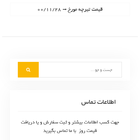
ا
e
N
قیمت تیرچه مورخ ۰۰/۱۱/۲۸
ه
v
e
i
ب
x
o
t
ر
u
p
s
ی
o
p
s
ن
o
t
S
s
و
:
e
t
ش
a
:
r
ت
c
اطلاعات تماس
ه‌
h
f
ه
o
جهت کسب اطلاعات بیشتر و ثبت سفارش و یا دریافت
ا
r
قیمت روز با ما تماس بگیرید
: