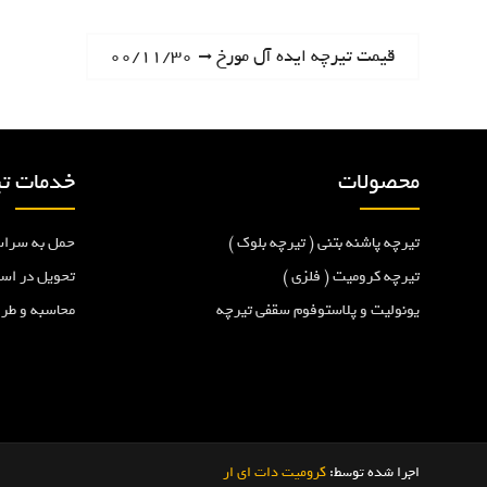
ر
N
قیمت تیرچه ایده آل مورخ ۰۰/۱۱/۳۰
e
ا
x
t
ه
p
محصولات
خدمات تی
o
ب
s
تیرچه پاشنه بتنی ( تیرچه بلوک )
حمل به سراس
t
ر
:
تیرچه کرومیت ( فلزی )
تحویل در اس
یونولیت و پلاستوفوم سقفی تیرچه
محاسبه و طر
ی
ن
و
اجرا شده توسط:
کرومیت دات ای ار