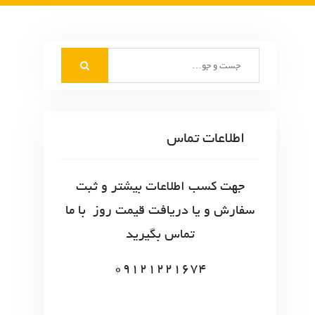
S
e
a
r
c
اطلاعات تماس
h
f
o
جهت کسب اطلاعات بیشتر و ثبت
r
سفارش و یا دریافت قیمت روز با ما
:
تماس بگیرید
09121221674