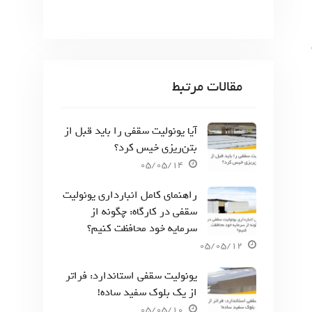
مقالات مرتبط
آیا یونولیت سقفی را باید قبل از
بتن‌ریزی خیس کرد؟
05/05/14
راهنمای کامل انبارداری یونولیت
سقفی در کارگاه: چگونه از
سرمایه خود محافظت کنیم؟
05/05/12
یونولیت سقفی استاندارد: فراتر
از یک بلوک سفید ساده!
05/05/10