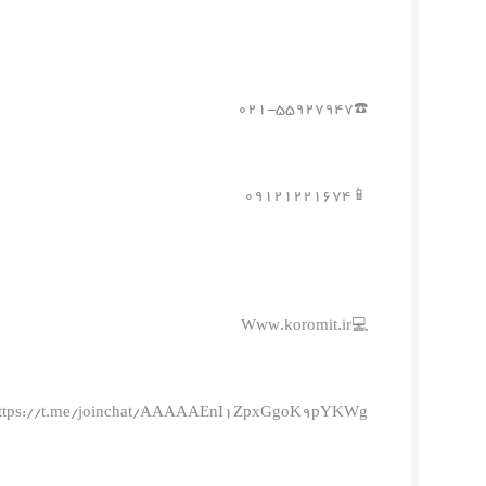
☎️۰۲۱-۵۵۹۲۷۹۴۷
📱۰۹۱۲۱۲۲۱۶۷۴
💻Www.koromit.ir
ttps://t.me/joinchat/AAAAAEnI1ZpxGgoK9pYKWg