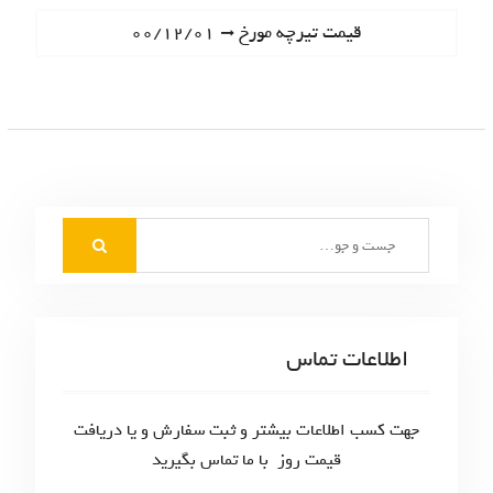
ا
e
N
قیمت تیرچه مورخ ۰۰/۱۲/۰۱
ه
v
e
i
ب
x
o
t
ر
u
p
s
ی
o
p
s
ن
o
t
S
s
و
:
e
t
ش
a
:
r
ت
c
اطلاعات تماس
ه‌
h
f
ه
o
جهت کسب اطلاعات بیشتر و ثبت سفارش و یا دریافت
ا
r
قیمت روز با ما تماس بگیرید
: