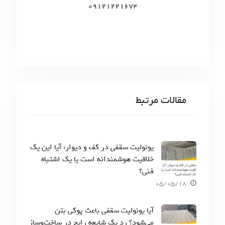
09121221674
مقالات مرتبط
یونولیت سقفی در کف و دیوار: آیا این یک
خلاقیت هوشمندانه است یا یک اشتباه
فنی؟
05/05/18
آیا یونولیت سقفی باعث پوکی بتن
می‌شود؟ رد یک شایعه رایج در ساخت‌وساز