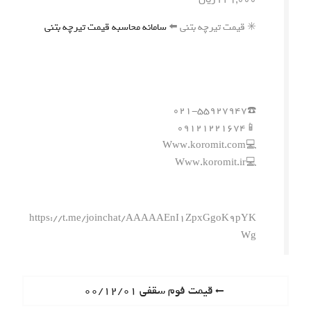
✳️ قیمت تیرچه بتنی ⬅️
سامانه محاسبه قیمت تیرچه بتنی
☎️۰۲۱-۵۵۹۲۷۹۴۷
📱۰۹۱۲۱۲۲۱۶۷۴
💻Www.koromit.com
💻Www.koromit.ir
https://t.me/joinchat/AAAAAEnI1ZpxGgoK9pYK
Wg
ر
P
قیمت فوم سقفی ۰۰/۱۲/۰۱
r