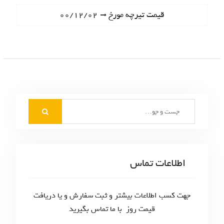
ا
e
N
قیمت تیرچه مورخ ۰۰/۱۲/۰۲
ه
v
e
i
ب
x
o
t
ر
u
p
s
ی
o
p
s
ن
o
t
S
s
و
:
e
t
ش
a
:
r
ت
c
اطلاعات تماس
ه‌
h
f
ه
o
جهت کسب اطلاعات بیشتر و ثبت سفارش و یا دریافت
ا
r
قیمت روز با ما تماس بگیرید
: