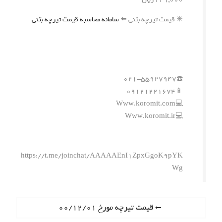
✳️ قیمت تیرچه بتنی ⬅️
سامانه محاسبه قیمت تیرچه بتنی
☎️۰۲۱-۵۵۹۲۷۹۴۷
📱۰۹۱۲۱۲۲۱۶۷۴
💻Www.koromit.com
💻Www.koromit.ir
https://t.me/joinchat/AAAAAEnI1ZpxGgoK9pYK
Wg
ر
P
قیمت تیرچه مورخ ۰۰/۱۲/۰۱
r