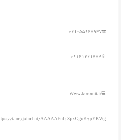
☎️۰۲۱-۵۵۹۲۷۹۴۷
📱۰۹۱۲۱۲۲۱۶۷۴
💻Www.koromit.ir
ttps://t.me/joinchat/AAAAAEnI1ZpxGgoK9pYKWg