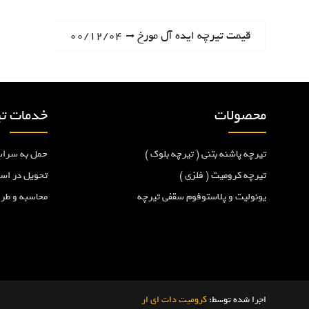
ر
N
قیمت تیرچه ایده آل مورخ ۰۰/۱۲/۰۴
e
ا
x
t
ه
p
محصولات
خدمات تی
o
ب
s
تیرچه پاشنه بتنی ( تیرچه بلوک )
حمل به سراس
t
ر
:
تیرچه کرومیت ( فلزی )
تحویل در اس
یونولیت و پلاستوفوم سقفی تیرچه
محاسبه و طر
ی
ن
و
اجرا شده توسط:
کرومیت دات ای ار