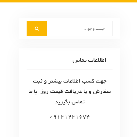
S
e
a
r
c
اطلاعات تماس
h
f
o
جهت کسب اطلاعات بیشتر و ثبت
r
سفارش و یا دریافت قیمت روز با ما
:
تماس بگیرید
09121221674