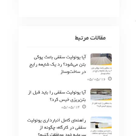
مقالات مرتبط
آیا یونولیت سقفی باعث پوکی
بتن می‌شود؟ رد یک شایعه رایج
در ساخت‌وساز
05/05/16
آیا یونولیت سقفی را باید قبل از
بتن‌ریزی خیس کرد؟
05/05/14
راهنمای کامل انبارداری یونولیت
سقفی در کارگاه: چگونه از
سرمایه خود محافظت کنیم؟