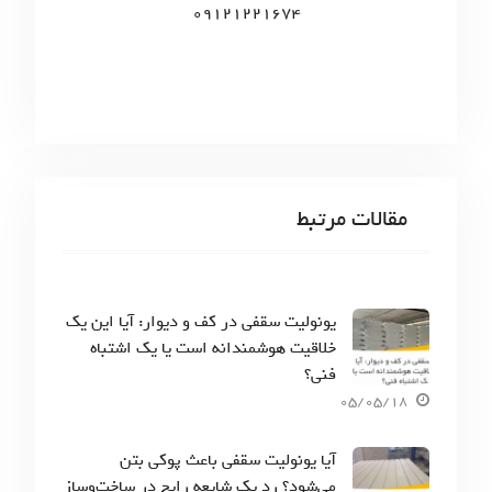
09121221674
مقالات مرتبط
یونولیت سقفی در کف و دیوار: آیا این یک
خلاقیت هوشمندانه است یا یک اشتباه
فنی؟
05/05/18
آیا یونولیت سقفی باعث پوکی بتن
می‌شود؟ رد یک شایعه رایج در ساخت‌وساز