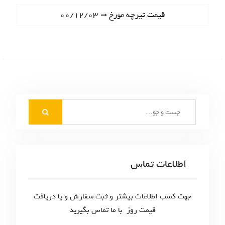
ا
e
N
قیمت تیرچه مورخ ۰۰/۱۲/۰۳
ه
v
e
i
ب
x
o
t
ر
u
p
s
ی
o
p
s
ن
o
t
S
s
و
:
e
t
ش
a
:
r
ت
c
اطلاعات تماس
ه‌
h
f
ه
o
جهت کسب اطلاعات بیشتر و ثبت سفارش و یا دریافت
ا
r
قیمت روز با ما تماس بگیرید
: