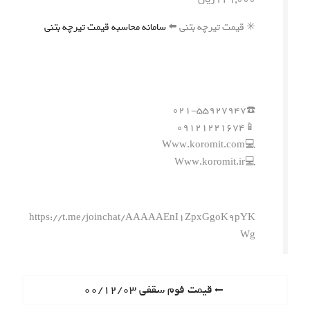
✳️ قیمت تیرچه بتنی ⬅️
سامانه محاسبه قیمت تیرچه بتنی
☎️۰۲۱-۵۵۹۲۷۹۴۷
📱۰۹۱۲۱۲۲۱۶۷۴
💻Www.koromit.com
💻Www.koromit.ir
https://t.me/joinchat/AAAAAEnI1ZpxGgoK9pYK
Wg
ر
P
قیمت فوم سقفی ۰۰/۱۲/۰۳
r