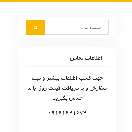
S
e
a
r
c
اطلاعات تماس
h
f
o
جهت کسب اطلاعات بیشتر و ثبت
r
سفارش و یا دریافت قیمت روز با ما
:
تماس بگیرید
09121221674