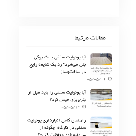
مقالات مرتبط
آیا یونولیت سقفی باعث پوکی
بتن می‌شود؟ رد یک شایعه رایج
در ساخت‌وساز
05/05/16
آیا یونولیت سقفی را باید قبل از
بتن‌ریزی خیس کرد؟
05/05/14
راهنمای کامل انبارداری یونولیت
سقفی در کارگاه: چگونه از
سرمایه خود محافظت کنیم؟