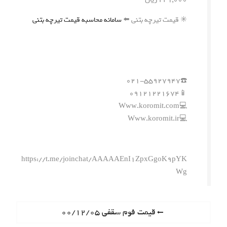
✳️ قیمت تیرچه بتنی ⬅️
سامانه محاسبه قیمت تیرچه بتنی
☎️۰۲۱-۵۵۹۲۷۹۴۷
📱۰۹۱۲۱۲۲۱۶۷۴
💻Www.koromit.com
💻Www.koromit.ir
https://t.me/joinchat/AAAAAEnI1ZpxGgoK9pYK
Wg
ر
P
قیمت فوم سقفی ۰۰/۱۲/۰۵
r