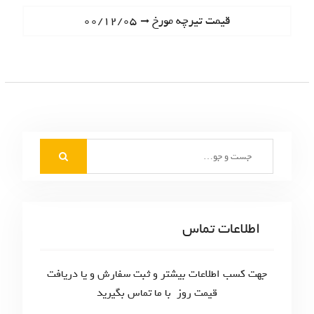
ا
e
N
قیمت تیرچه مورخ ۰۰/۱۲/۰۵
ه
v
e
i
ب
x
o
t
ر
u
p
s
ی
o
p
s
ن
o
t
S
s
و
:
e
t
ش
a
:
r
ت
c
اطلاعات تماس
ه‌
h
f
ه
o
جهت کسب اطلاعات بیشتر و ثبت سفارش و یا دریافت
ا
r
قیمت روز با ما تماس بگیرید
: