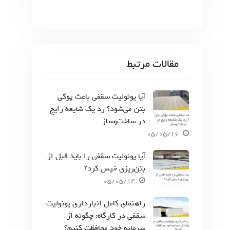
مقالات مرتبط
آیا یونولیت سقفی باعث پوکی
بتن می‌شود؟ رد یک شایعه رایج
در ساخت‌وساز
05/05/16
آیا یونولیت سقفی را باید قبل از
بتن‌ریزی خیس کرد؟
05/05/14
راهنمای کامل انبارداری یونولیت
سقفی در کارگاه: چگونه از
سرمایه خود محافظت کنیم؟