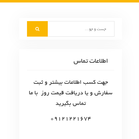
S
e
a
r
c
اطلاعات تماس
h
f
o
جهت کسب اطلاعات بیشتر و ثبت
r
سفارش و یا دریافت قیمت روز با ما
:
تماس بگیرید
09121221674