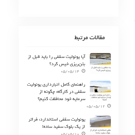
مقالات مرتبط
آیا یونولیت سقفی را باید قبل از
بتن‌ریزی خیس کرد؟
05/05/14
راهنمای کامل انبارداری یونولیت
سقفی در کارگاه: چگونه از
سرمایه خود محافظت کنیم؟
05/05/12
یونولیت سقفی استاندارد: فراتر
از یک بلوک سفید ساده!
05/05/10