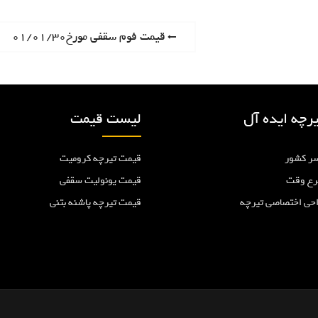
P
قیمت فوم سقفی مورخ۰۱/۰۱/۳۰
r
e
v
i
رچه ایده آل
لیست قیمت
o
u
ر کشور
قیمت تیرچه کرومیت
s
p
رع وقت
قیمت یونولیت سقفی
o
احی اختصاصی تیرچه
قیمت تیرچه پاشنه بتنی
s
t
: