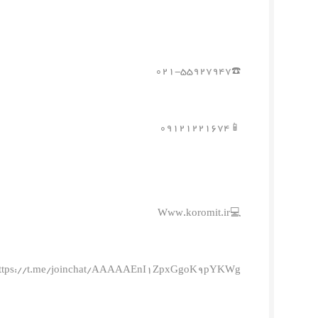
☎️۰۲۱-۵۵۹۲۷۹۴۷
📱۰۹۱۲۱۲۲۱۶۷۴
💻Www.koromit.ir
ttps://t.me/joinchat/AAAAAEnI1ZpxGgoK9pYKWg