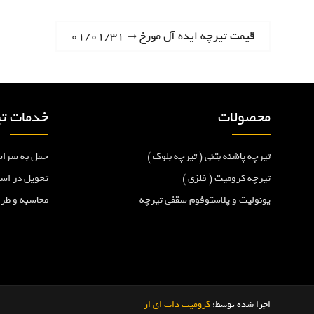
ر
N
قیمت تیرچه ایده آل مورخ ۰۱/۰۱/۳۱
e
ا
x
t
ه
p
محصولات
خدمات تی
o
ب
s
تیرچه پاشنه بتنی ( تیرچه بلوک )
حمل به سراس
t
ر
:
تیرچه کرومیت ( فلزی )
تحویل در اس
یونولیت و پلاستوفوم سقفی تیرچه
محاسبه و طر
ی
ن
و
اجرا شده توسط:
کرومیت دات ای ار