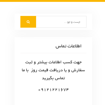
S
e
a
r
c
اطلاعات تماس
h
f
o
جهت کسب اطلاعات بیشتر و ثبت
r
سفارش و یا دریافت قیمت روز با ما
:
تماس بگیرید
09121221674