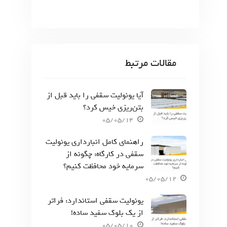
مقالات مرتبط
آیا یونولیت سقفی را باید قبل از
بتن‌ریزی خیس کرد؟
05/05/14
راهنمای کامل انبارداری یونولیت
سقفی در کارگاه: چگونه از
سرمایه خود محافظت کنیم؟
05/05/12
یونولیت سقفی استاندارد: فراتر
از یک بلوک سفید ساده!
05/05/10