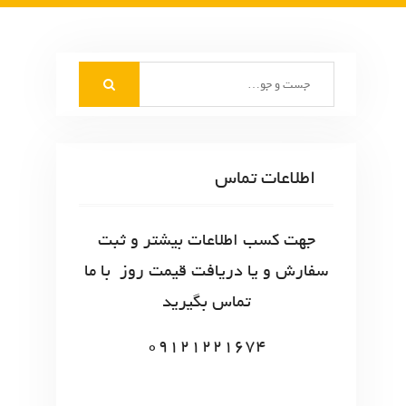
S
e
a
r
c
اطلاعات تماس
h
f
o
جهت کسب اطلاعات بیشتر و ثبت
r
سفارش و یا دریافت قیمت روز با ما
:
تماس بگیرید
09121221674