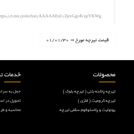
ttps://t.me/joinchat/AAAAAEnI1ZpxGgoK9pYKWg
ر
N
قیمت تیرچه مورخ ۰۱/۰۱/۳۰
e
ا
x
t
ه
p
محصولات
خدمات تی
o
ب
s
تیرچه پاشنه بتنی ( تیرچه بلوک )
حمل به سراس
t
ر
:
تیرچه کرومیت ( فلزی )
تحویل در اس
یونولیت و پلاستوفوم سقفی تیرچه
محاسبه و طر
ی
ن