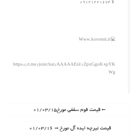
📱۰۹۱۲۱۲۲۱۶۷۴
💻Www.koromit.ir
https://t.me/joinchat/AAAAAEnI1ZpxGgoK9pYK
Wg
ر
P
قیمت فوم سقفی مورخ۰۱/۰۳/۱۵
r
ا
e
N
قیمت تیرچه ایده آل مورخ ۰۱/۰۳/۱۶
ه
v
e