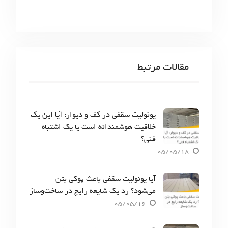
مقالات مرتبط
یونولیت سقفی در کف و دیوار: آیا این یک
خلاقیت هوشمندانه است یا یک اشتباه
فنی؟
05/05/18
آیا یونولیت سقفی باعث پوکی بتن
می‌شود؟ رد یک شایعه رایج در ساخت‌وساز
05/05/16