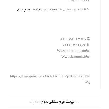
✳️ قیمت تیرچه بتنی ⬅️
سامانه محاسبه قیمت تیرچه بتنی
☎️۰۲۱-۵۵۹۲۷۹۴۷
📱۰۹۱۲۱۲۲۱۶۷۴
💻Www.koromit.com
💻Www.koromit.ir
https://t.me/joinchat/AAAAAEnI1ZpxGgoK9pYK
Wg
ر
P
قیمت فوم سقفی ۰۱/۰۳/۱۵
r