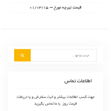
ا
e
N
قیمت تیرچه مورخ ۰۱/۰۳/۱۵
ه
v
e
i
ب
x
o
t
ر
u
p
s
ی
o
p
s
ن
o
t
S
s
و
:
e
t
ش
a
:
r
ت
c
اطلاعات تماس
ه‌
h
f
ه
o
جهت کسب اطلاعات بیشتر و ثبت سفارش و یا دریافت
ا
r
قیمت روز با ما تماس بگیرید
: