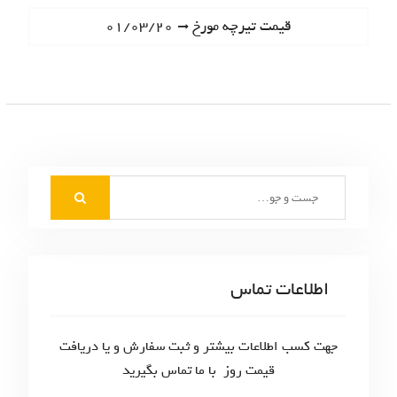
ا
e
N
قیمت تیرچه مورخ ۰۱/۰۳/۲۰
ه
v
e
i
ب
x
o
t
ر
u
p
s
ی
o
p
s
ن
o
t
S
s
و
:
e
t
ش
a
:
r
ت
c
اطلاعات تماس
ه‌
h
f
ه
o
جهت کسب اطلاعات بیشتر و ثبت سفارش و یا دریافت
ا
r
قیمت روز با ما تماس بگیرید
: