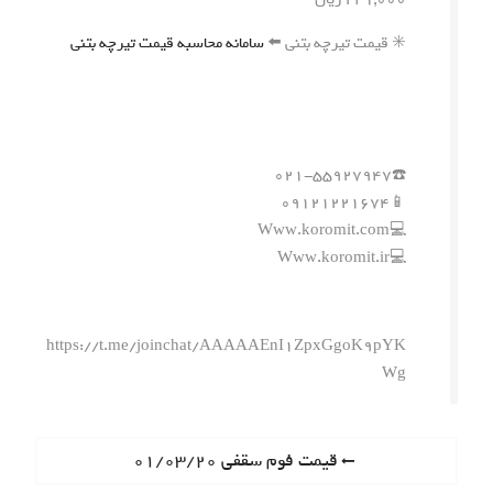
✳️ قیمت تیرچه بتنی ⬅️
سامانه محاسبه قیمت تیرچه بتنی
☎️۰۲۱-۵۵۹۲۷۹۴۷
📱۰۹۱۲۱۲۲۱۶۷۴
💻Www.koromit.com
💻Www.koromit.ir
https://t.me/joinchat/AAAAAEnI1ZpxGgoK9pYK
Wg
ر
P
قیمت فوم سقفی ۰۱/۰۳/۲۰
r