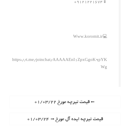
📱۰۹۱۲۱۲۲۱۶۷۴
💻Www.koromit.ir
https://t.me/joinchat/AAAAAEnI1ZpxGgoK9pYK
Wg
ر
P
قیمت تیرچه مورخ ۰۱/۰۳/۲۲
r
ا
e
N
قیمت تیرچه ایده آل مورخ ۰۱/۰۳/۲۴
ه
v
e