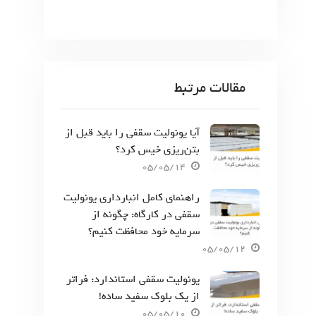
مقالات مرتبط
آیا یونولیت سقفی را باید قبل از
بتن‌ریزی خیس کرد؟
05/05/14
راهنمای کامل انبارداری یونولیت
سقفی در کارگاه: چگونه از
سرمایه خود محافظت کنیم؟
05/05/12
یونولیت سقفی استاندارد: فراتر
از یک بلوک سفید ساده!
05/05/10