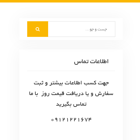
S
e
a
r
c
اطلاعات تماس
h
f
o
جهت کسب اطلاعات بیشتر و ثبت
r
سفارش و یا دریافت قیمت روز با ما
:
تماس بگیرید
09121221674