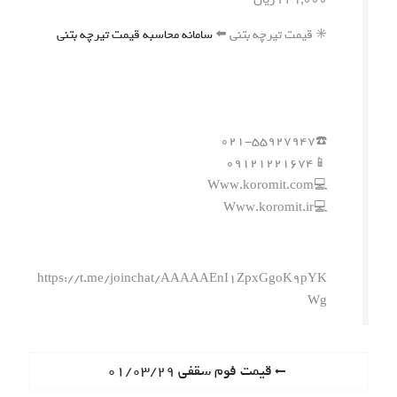
✳️ قیمت تیرچه بتنی ⬅️
سامانه محاسبه قیمت تیرچه بتنی
☎️۰۲۱-۵۵۹۲۷۹۴۷
📱۰۹۱۲۱۲۲۱۶۷۴
💻Www.koromit.com
💻Www.koromit.ir
https://t.me/joinchat/AAAAAEnI1ZpxGgoK9pYK
Wg
ر
P
قیمت فوم سقفی ۰۱/۰۳/۲۹
r