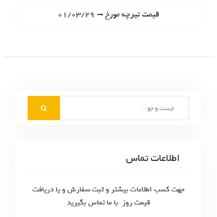
ا
e
N
قیمت تیرچه مورخ ۰۱/۰۳/۲۹
ه
v
e
i
ب
x
o
t
ر
u
p
s
ی
o
p
s
ن
o
t
S
s
و
:
e
t
ش
a
:
r
ت
c
اطلاعات تماس
ه‌
h
f
ه
o
جهت کسب اطلاعات بیشتر و ثبت سفارش و یا دریافت
ا
r
قیمت روز با ما تماس بگیرید
: