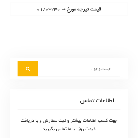
ا
e
N
قیمت تیرچه مورخ ۰۱/۰۳/۳۰
ه
v
e
i
ب
x
o
t
ر
u
p
s
ی
o
p
s
ن
o
t
S
s
و
:
e
t
ش
a
:
r
ت
c
اطلاعات تماس
ه‌
h
f
ه
o
جهت کسب اطلاعات بیشتر و ثبت سفارش و یا دریافت
ا
r
قیمت روز با ما تماس بگیرید
: