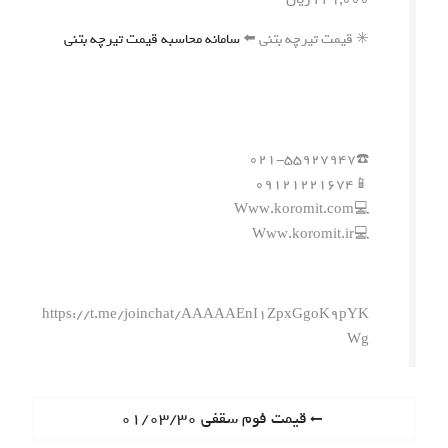
✳️ قیمت تیرچه بتنی ⬅️
سامانه محاسبه قیمت تیرچه بتنی
☎️۰۲۱-۵۵۹۲۷۹۴۷
📱۰۹۱۲۱۲۲۱۶۷۴
💻Www.koromit.com
💻Www.koromit.ir
https://t.me/joinchat/AAAAAEnI1ZpxGgoK9pYK
Wg
ر
P
قیمت فوم سقفی ۰۱/۰۳/۳۰
r