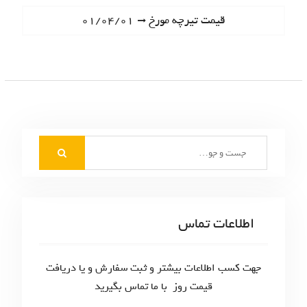
ا
e
N
قیمت تیرچه مورخ ۰۱/۰۴/۰۱
ه
v
e
i
ب
x
o
t
ر
u
p
s
ی
o
p
s
ن
o
t
S
s
و
:
e
t
ش
a
:
r
ت
c
اطلاعات تماس
ه‌
h
f
ه
o
جهت کسب اطلاعات بیشتر و ثبت سفارش و یا دریافت
ا
r
قیمت روز با ما تماس بگیرید
: