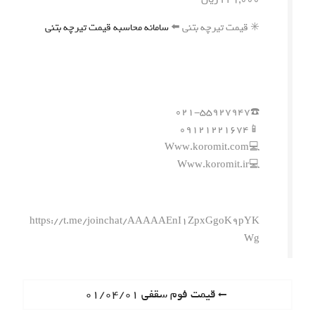
✳️ قیمت تیرچه بتنی ⬅️
سامانه محاسبه قیمت تیرچه بتنی
☎️۰۲۱-۵۵۹۲۷۹۴۷
📱۰۹۱۲۱۲۲۱۶۷۴
💻Www.koromit.com
💻Www.koromit.ir
https://t.me/joinchat/AAAAAEnI1ZpxGgoK9pYK
Wg
ر
P
قیمت فوم سقفی ۰۱/۰۴/۰۱
r