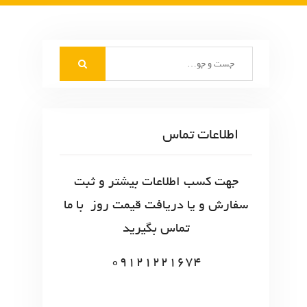
S
e
a
r
c
اطلاعات تماس
h
f
o
جهت کسب اطلاعات بیشتر و ثبت
r
سفارش و یا دریافت قیمت روز با ما
:
تماس بگیرید
09121221674