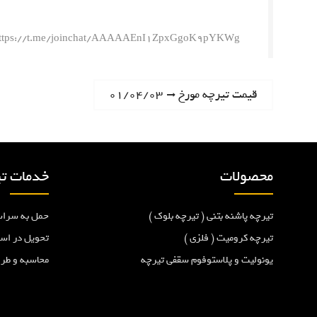
ttps://t.me/joinchat/AAAAAEnI1ZpxGgoK9pYKWg
ر
N
قیمت تیرچه مورخ ۰۱/۰۴/۰۳
e
ا
x
t
ه
p
محصولات
خدمات تی
o
ب
s
تیرچه پاشنه بتنی ( تیرچه بلوک )
حمل به سراس
t
ر
:
تیرچه کرومیت ( فلزی )
تحویل در اس
یونولیت و پلاستوفوم سقفی تیرچه
محاسبه و طر
ی
ن