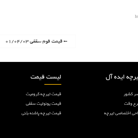
h
P
قیمت فوم سقفی ۰۱/۰۴/۰۳
r
e
v
i
رچه ایده آل
لیست قیمت
o
u
ر کشور
قیمت تیرچه کرومیت
s
p
رع وقت
قیمت یونولیت سقفی
o
احی اختصاصی تیرچه
قیمت تیرچه پاشنه بتنی
s
t
: