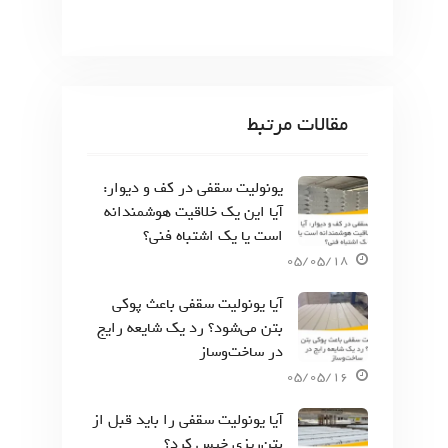
مقالات مرتبط
یونولیت سقفی در کف و دیوار:
آیا این یک خلاقیت هوشمندانه
است یا یک اشتباه فنی؟
05/05/18
آیا یونولیت سقفی باعث پوکی
بتن می‌شود؟ رد یک شایعه رایج
در ساخت‌وساز
05/05/16
آیا یونولیت سقفی را باید قبل از
بتن‌ریزی خیس کرد؟