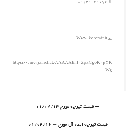
📱۰۹۱۲۱۲۲۱۶۷۴
💻Www.koromit.ir
https://t.me/joinchat/AAAAAEnI1ZpxGgoK9pYK
Wg
ر
P
قیمت تیرچه مورخ ۰۱/۰۴/۱۴
r
ا
e
N
قیمت تیرچه ایده آل مورخ ۰۱/۰۴/۱۶
ه
v
e