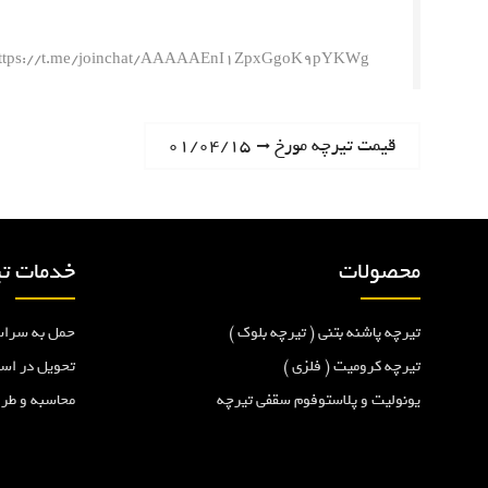
ttps://t.me/joinchat/AAAAAEnI1ZpxGgoK9pYKWg
ر
N
قیمت تیرچه مورخ ۰۱/۰۴/۱۵
e
ا
x
t
ه
p
محصولات
خدمات تی
o
ب
s
تیرچه پاشنه بتنی ( تیرچه بلوک )
حمل به سراس
t
ر
:
تیرچه کرومیت ( فلزی )
تحویل در اس
یونولیت و پلاستوفوم سقفی تیرچه
محاسبه و طر
ی
ن