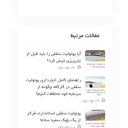
مقالات مرتبط
آیا یونولیت سقفی را باید قبل از
بتن‌ریزی خیس کرد؟
05/05/14
راهنمای کامل انبارداری یونولیت
سقفی در کارگاه: چگونه از
سرمایه خود محافظت کنیم؟
05/05/12
یونولیت سقفی استاندارد: فراتر
از یک بلوک سفید ساده!
05/05/10