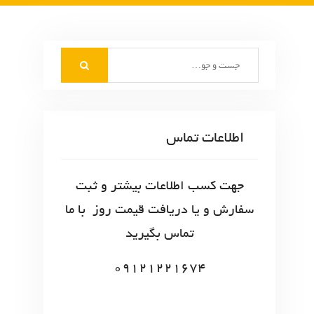
S
e
a
r
c
اطلاعات تماس
h
f
o
جهت کسب اطلاعات بیشتر و ثبت
r
سفارش و یا دریافت قیمت روز با ما
:
تماس بگیرید
09121221674