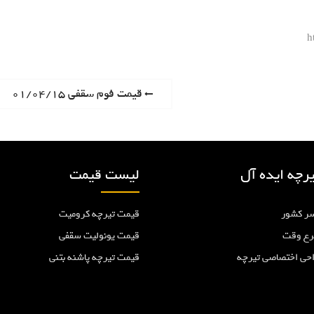
h
P
قیمت فوم سقفی ۰۱/۰۴/۱۵
r
e
v
i
رچه ایده آل
لیست قیمت
o
u
ر کشور
قیمت تیرچه کرومیت
s
p
رع وقت
قیمت یونولیت سقفی
o
احی اختصاصی تیرچه
قیمت تیرچه پاشنه بتنی
s
t
: