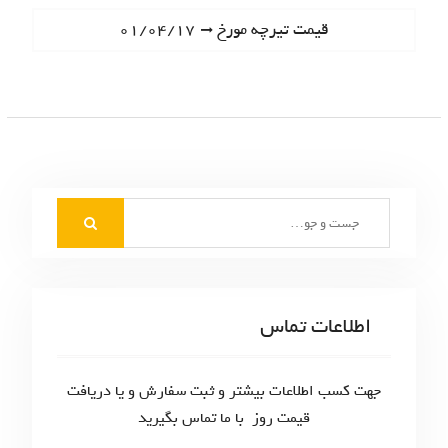
ا
e
N
قیمت تیرچه مورخ ۰۱/۰۴/۱۷
ه
v
e
i
ب
x
o
t
ر
u
p
s
ی
o
p
s
ن
o
t
S
s
و
:
e
t
ش
a
:
r
ت
c
اطلاعات تماس
ه‌
h
f
ه
o
جهت کسب اطلاعات بیشتر و ثبت سفارش و یا دریافت
ا
r
قیمت روز با ما تماس بگیرید
: