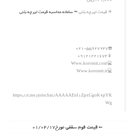
✳️ قیمت تیرچه بتنی ⬅️
سامانه محاسبه قیمت تیرچه بتنی
☎️۰۲۱-۵۵۹۲۷۹۴۷
📱۰۹۱۲۱۲۲۱۶۷۴
💻Www.koromit.com
💻Www.koromit.ir
https://t.me/joinchat/AAAAAEnI1ZpxGgoK9pYK
Wg
ر
P
قیمت فوم سقفی مورخ۰۱/۰۴/۱۷
r