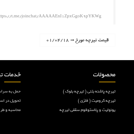
ttps://t.me/joinchat/AAAAAEnI1ZpxGgoK9pYKWg
ر
N
قیمت تیرچه مورخ ۰۱/۰۴/۱۸
e
ا
x
t
ه
p
محصولات
خدمات تی
o
ب
s
تیرچه پاشنه بتنی ( تیرچه بلوک )
حمل به سراس
t
ر
:
تیرچه کرومیت ( فلزی )
تحویل در اس
یونولیت و پلاستوفوم سقفی تیرچه
محاسبه و طر
ی
ن