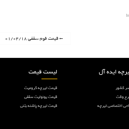
h
P
قیمت فوم سقفی ۰۱/۰۴/۱۸
r
e
v
i
رچه ایده آل
لیست قیمت
o
u
ر کشور
قیمت تیرچه کرومیت
s
p
رع وقت
قیمت یونولیت سقفی
o
احی اختصاصی تیرچه
قیمت تیرچه پاشنه بتنی
s
t
: