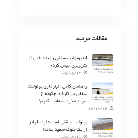
مقالات مرتبط
آیا یونولیت سقفی را باید قبل از
بتن‌ریزی خیس کرد؟
05/05/14
راهنمای کامل انبارداری یونولیت
سقفی در کارگاه: چگونه از
سرمایه خود محافظت کنیم؟
05/05/12
یونولیت سقفی استاندارد: فراتر
از یک بلوک سفید ساده!
05/05/10