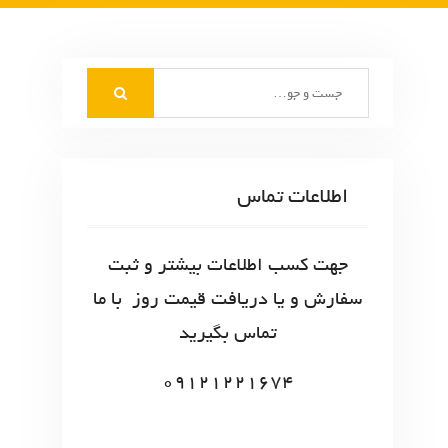
S
e
a
r
c
اطلاعات تماس
h
f
o
جهت کسب اطلاعات بیشتر و ثبت
r
سفارش و یا دریافت قیمت روز با ما
:
تماس بگیرید
09121221674