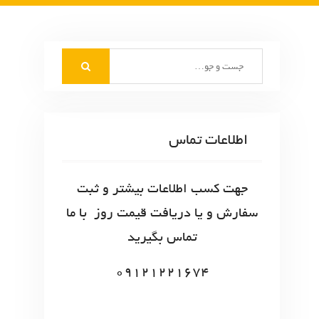
S
e
a
r
c
اطلاعات تماس
h
f
o
جهت کسب اطلاعات بیشتر و ثبت
r
سفارش و یا دریافت قیمت روز با ما
:
تماس بگیرید
09121221674