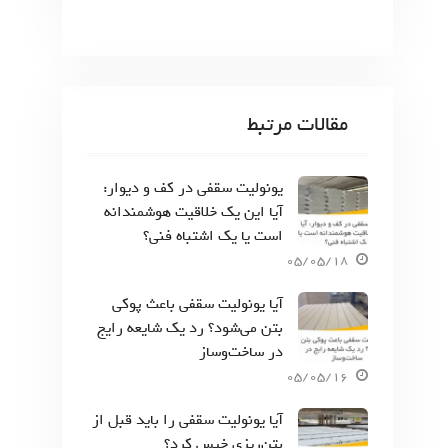
مقالات مرتبط
یونولیت سقفی در کف و دیوار:
آیا این یک خلاقیت هوشمندانه
است یا یک اشتباه فنی؟
05/05/18
آیا یونولیت سقفی باعث پوکی
بتن می‌شود؟ رد یک شایعه رایج
در ساخت‌وساز
05/05/16
آیا یونولیت سقفی را باید قبل از
بتن‌ریزی خیس کرد؟