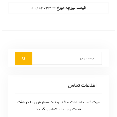
ا
e
N
قیمت تیرچه مورخ ۰۱/۰۴/۲۳
ه
v
e
i
ب
x
o
t
ر
u
p
s
ی
o
p
s
ن
o
t
S
s
و
:
e
t
ش
a
:
r
ت
c
اطلاعات تماس
ه‌
h
f
ه
o
جهت کسب اطلاعات بیشتر و ثبت سفارش و یا دریافت
ا
r
قیمت روز با ما تماس بگیرید
: