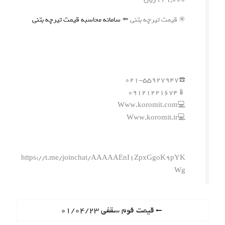
✳️ قیمت تیرچه بتنی ⬅️
سامانه محاسبه قیمت تیرچه بتنی
☎️۰۲۱-۵۵۹۲۷۹۴۷
📱۰۹۱۲۱۲۲۱۶۷۴
💻Www.koromit.com
💻Www.koromit.ir
https://t.me/joinchat/AAAAAEnI1ZpxGgoK9pYK
Wg
ر
P
قیمت فوم سقفی ۰۱/۰۴/۲۳
r