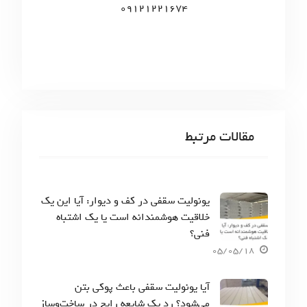
09121221674
مقالات مرتبط
یونولیت سقفی در کف و دیوار: آیا این یک
خلاقیت هوشمندانه است یا یک اشتباه
فنی؟
05/05/18
آیا یونولیت سقفی باعث پوکی بتن
می‌شود؟ رد یک شایعه رایج در ساخت‌وساز