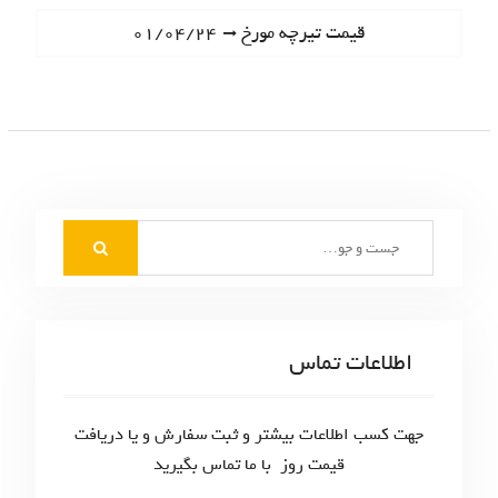
ا
e
N
قیمت تیرچه مورخ ۰۱/۰۴/۲۴
ه
v
e
i
ب
x
o
t
ر
u
p
s
ی
o
p
s
ن
o
t
S
s
و
:
e
t
ش
a
:
r
ت
c
اطلاعات تماس
ه‌
h
f
ه
o
جهت کسب اطلاعات بیشتر و ثبت سفارش و یا دریافت
ا
r
قیمت روز با ما تماس بگیرید
: