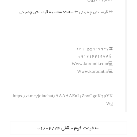
✳️ قیمت تیرچه بتنی ⬅️
سامانه محاسبه قیمت تیرچه بتنی
☎️۰۲۱-۵۵۹۲۷۹۴۷
📱۰۹۱۲۱۲۲۱۶۷۴
💻Www.koromit.com
💻Www.koromit.ir
https://t.me/joinchat/AAAAAEnI1ZpxGgoK9pYK
Wg
ر
P
قیمت فوم سقفی ۰۱/۰۴/۲۴
r