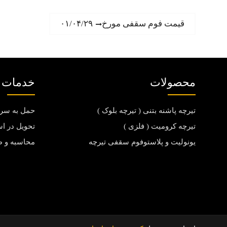
ر
N
قیمت فوم سقفی مورخ۰۱/۰۴/۲۹
e
ا
x
t
ه
p
محصولات
خدمات ت
o
ب
s
تیرچه پاشنه بتنی ( تیرچه بلوک )
حمل به سر
t
:
ر
تیرچه کرومیت ( فلزی )
تحویل در ا
یونولیت و پلاستوفوم سقفی تیرچه
محاسبه و 
ی
ن
و