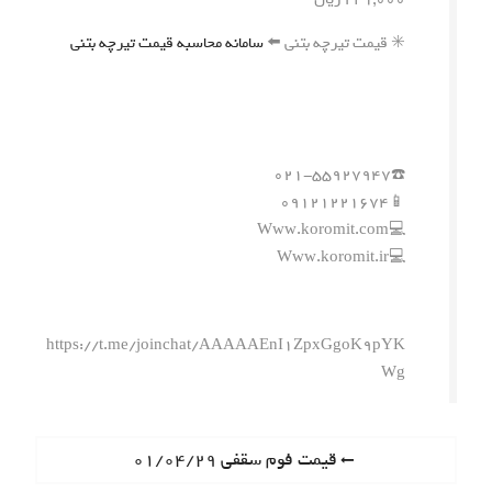
✳️ قیمت تیرچه بتنی ⬅️
سامانه محاسبه قیمت تیرچه بتنی
☎️۰۲۱-۵۵۹۲۷۹۴۷
📱۰۹۱۲۱۲۲۱۶۷۴
💻Www.koromit.com
💻Www.koromit.ir
https://t.me/joinchat/AAAAAEnI1ZpxGgoK9pYK
Wg
ر
P
قیمت فوم سقفی ۰۱/۰۴/۲۹
r