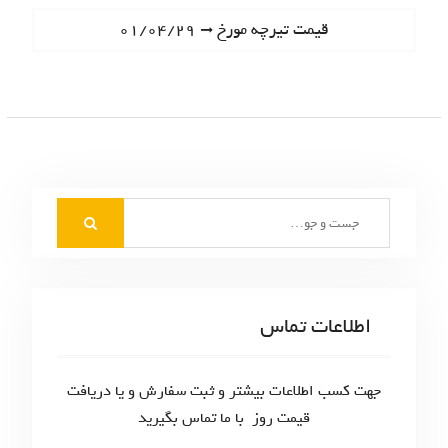
ا
e
N
قیمت تیرچه مورخ ۰۱/۰۴/۲۹
ه
v
e
i
ب
x
o
t
ر
u
p
s
ی
o
p
s
ن
o
t
S
s
و
:
e
t
ش
a
:
r
ت
c
اطلاعات تماس
ه‌
h
f
ه
o
جهت کسب اطلاعات بیشتر و ثبت سفارش و یا دریافت
ا
r
قیمت روز با ما تماس بگیرید
: