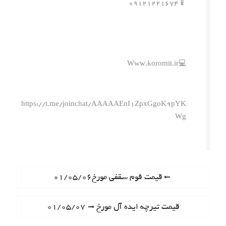
📱۰۹۱۲۱۲۲۱۶۷۴
💻Www.koromit.ir
https://t.me/joinchat/AAAAAEnI1ZpxGgoK9pYK
Wg
ر
P
قیمت فوم سقفی مورخ۰۱/۰۵/۰۶
r
ا
e
N
قیمت تیرچه ایده آل مورخ ۰۱/۰۵/۰۷
ه
v
e