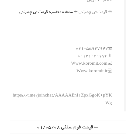
✳️ قیمت تیرچه بتنی ⬅️
سامانه محاسبه قیمت تیرچه بتنی
☎️۰۲۱-۵۵۹۲۷۹۴۷
📱۰۹۱۲۱۲۲۱۶۷۴
💻Www.koromit.com
💻Www.koromit.ir
https://t.me/joinchat/AAAAAEnI1ZpxGgoK9pYK
Wg
ر
P
قیمت فوم سقفی ۰۱/۰۵/۰۸
r