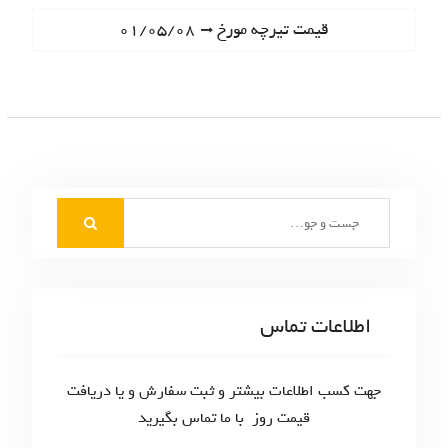
ا
e
N
قیمت تیرچه مورخ ۰۱/۰۵/۰۸
ه
v
e
i
ب
x
o
t
ر
u
p
s
ی
o
p
s
ن
o
t
S
s
و
:
e
t
ش
a
:
r
ت
c
اطلاعات تماس
ه‌
h
f
ه
o
جهت کسب اطلاعات بیشتر و ثبت سفارش و یا دریافت
ا
r
قیمت روز با ما تماس بگیرید
: