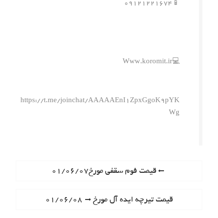
📱۰۹۱۲۱۲۲۱۶۷۴
💻Www.koromit.ir
https://t.me/joinchat/AAAAAEnI1ZpxGgoK9pYK
Wg
ر
P
قیمت فوم سقفی مورخ۰۱/۰۶/۰۷
r
ا
e
N
قیمت تیرچه ایده آل مورخ ۰۱/۰۶/۰۸
ه
v
e