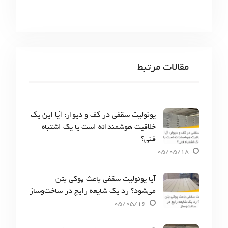
مقالات مرتبط
یونولیت سقفی در کف و دیوار: آیا این یک
خلاقیت هوشمندانه است یا یک اشتباه
فنی؟
05/05/18
آیا یونولیت سقفی باعث پوکی بتن
می‌شود؟ رد یک شایعه رایج در ساخت‌وساز
05/05/16