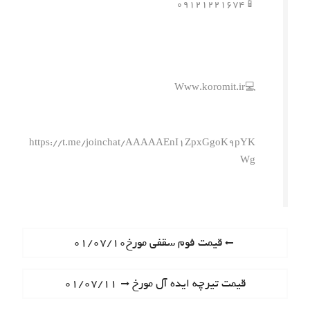
📱۰۹۱۲۱۲۲۱۶۷۴
💻Www.koromit.ir
https://t.me/joinchat/AAAAAEnI1ZpxGgoK9pYK
Wg
ر
P
قیمت فوم سقفی مورخ۰۱/۰۷/۱۰
r
ا
e
N
قیمت تیرچه ایده آل مورخ ۰۱/۰۷/۱۱
ه
v
e